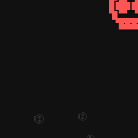

💀
💀
💀