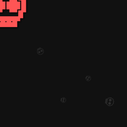
💀
💀
💀

💀
💀