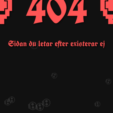
 404 
💀
Sidan du letar efter existerar ej
💀

💀
💀
💀
💀
💀
💀